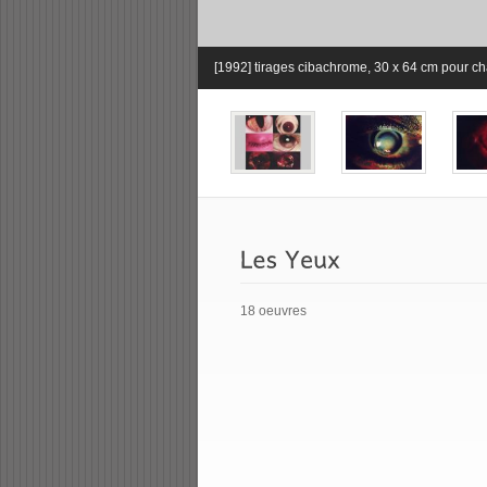
[1992] tirages cibachrome, 30 x 64 cm pour 
18 oeuvres