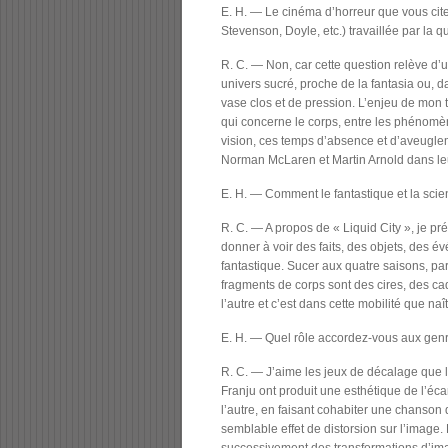
E. H. — Le cinéma d’horreur que vous cite
Stevenson, Doyle, etc.) travaillée par la q
R. C. — Non, car cette question relève d’u
univers sucré, proche de la fantasia ou, d
vase clos et de pression. L’enjeu de mon t
qui concerne le corps, entre les phénomè
vision, ces temps d’absence et d’aveugl
Norman McLaren et Martin Arnold dans le
E. H. — Comment le fantastique et la scienc
R. C. — A propos de « Liquid City », je pr
donner à voir des faits, des objets, des 
fantastique. Sucer aux quatre saisons, par
fragments de corps sont des cires, des ca
l’autre et c’est dans cette mobilité que naît
E. H. — Quel rôle accordez-vous aux genr
R. C. — J’aime les jeux de décalage que l
Franju ont produit une esthétique de l’éca
l’autre, en faisant cohabiter une chanson 
semblable effet de distorsion sur l’image