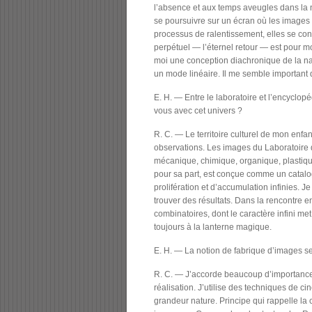
l’absence et aux temps aveugles dans la n
se poursuivre sur un écran où les images 
processus de ralentissement, elles se co
perpétuel — l’éternel retour — est pour mo
moi une conception diachronique de la na
un mode linéaire. Il me semble important d
E. H. — Entre le laboratoire et l’encyclop
vous avec cet univers ?
R. C. — Le territoire culturel de mon enf
observations. Les images du Laboratoire d
mécanique, chimique, organique, plastique
pour sa part, est conçue comme un catalo
prolifération et d’accumulation infinies. J
trouver des résultats. Dans la rencontre e
combinatoires, dont le caractère infini m
toujours à la lanterne magique.
E. H. — La notion de fabrique d’images se
R. C. — J’accorde beaucoup d’importance a
réalisation. J’utilise des techniques de c
grandeur nature. Principe qui rappelle la