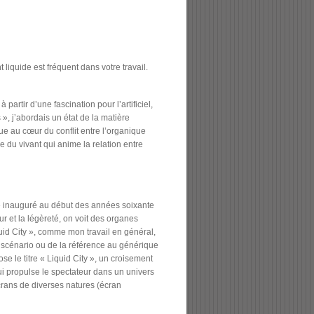
quide est fréquent dans votre travail.
artir d’une fascination pour l’artificiel,
», j’abordais un état de la matière
tue au cœur du conflit entre l’organique
ue du vivant qui anime la relation entre
re inauguré au début des années soixante
r et la légèreté, on voit des organes
iquid City », comme mon travail en général,
e scénario ou de la référence au générique
se le titre « Liquid City », un croisement
ui propulse le spectateur dans un univers
crans de diverses natures (écran