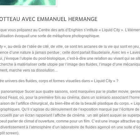
s préparez au Centre des arts d’Enghien s’intitule « Liquid City ». L’élément li
allisation évoquait une sorte de métaphore photographique.
-delà de l’idée de cité, de ville, ce sont les arcanes de la vie qui sont en jeu, à p
ience d’une nature à jamais perdue ; celle dont parlait Baudelaire. Avec les « Laves 
, j’évoque l’utopie du post-biologique, c’est-à-dire une relation au vivant qui se si
. Je cherche à matérialiser cette utopie par l’image des fluides, l’image d’une mécaniq
sement, marche vers sa dissolution…
e univers des fluides, corps et formes visuelles dans « Liquid City » ?
 le panoramique Sucer aux quatre saisons, sont marquées par le platter movie, gen
ood Feast, où, pour la première fois au cinéma, dans un scénario associant l’horreu
aison de l’artifice chirurgical, du bien-être et de la beauté plastique du corps. « L
tographiques. Qu’il s’agisse du déroulement de l’exposition marqué par l’écriture d
accueilli par un écran rappelant l’affiche de cinéma : un œil géant auquel se superpo
peut parler de climat d’ouverture, comme pour un film. C’est une image attractive q
u divertissement à l’atmosphère d’un laboratoire de fluides agencé en une suite d’é
plit screen).