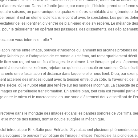
ges colorées à la manière des kaléidoscopes de l’enfance, montrant un univers qui
 d’autres niveaux. Dans Le Jardin jaune, par exemple, l’histoire prend une forme sit
 quatre saisons, un panoramique de quatorze mètres semblable à un générique de 
 roman, il est un élément clef dans le contrat avec le spectateur. Les genres déter
ctateur de les identifier, d’y entrer de plain-pied et de s’y repérer. Le mélange d
e, pour le désorienter en opérant des passages, des glissements, des déplacement
ectateur vous intéresse-t-elle ?
relation intime entre image, pouvoir et violence qui animent les arcanes profonds de 
y Kubrick pour l’adaptation de ce roman au cinéma, ont remarquablement décrit cet
de fixer son regard sur un flux d’images de violence. Une thérapie qui vise à provo
ronté à des scènes extrêmes, rejetant ce qu’on lui a inoculé en surdose. Cela décri
anente entre fascination et distance dans laquelle elle nous tient. D’où, par exemp
nt accéléré des images jouant avec la tension entre, d’un côté, la frayeur et, de l’a
IXe siècle, où le hublot était une fenêtre sur les mondes inconnus. La capacité de 
mages en perpétuelle transformation. En arrière plan, tout cela est travaillé par le 
ge entre le micro et le macrocosme en une sorte d’étirement doux et terrifiant de l
n retrouve dans le montage des images et dans les bandes sonores de vos films, se
e, et le monde des fluides, dont la boucle suggère la mécanique.
e clef introduit par Erik Satie pour Entr’acte. S’y rattachent plusieurs phénomènes 
à évoqués : le pouvoir hypnotique de l’image, l’ellipse, l’épilepsie, la picnolepsie, o