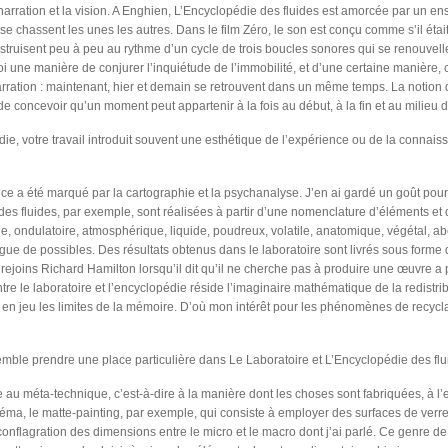
arration et la vision. A Enghien, L’Encyclopédie des fluides est amorcée par un e
se chassent les unes les autres. Dans le film Zéro, le son est conçu comme s’il éta
nstruisent peu à peu au rythme d’un cycle de trois boucles sonores qui se renouve
i une manière de conjurer l’inquiétude de l’immobilité, et d’une certaine manière, c
rration : maintenant, hier et demain se retrouvent dans un même temps. La notion 
e concevoir qu’un moment peut appartenir à la fois au début, à la fin et au milieu d’
édie, votre travail introduit souvent une esthétique de l’expérience ou de la connais
ance a été marqué par la cartographie et la psychanalyse. J’en ai gardé un goût pou
es fluides, par exemple, sont réalisées à partir d’une nomenclature d’éléments et
, ondulatoire, atmosphérique, liquide, poudreux, volatile, anatomique, végétal, abe
gue de possibles. Des résultats obtenus dans le laboratoire sont livrés sous form
e rejoins Richard Hamilton lorsqu’il dit qu’il ne cherche pas à produire une œuvre a pr
ntre le laboratoire et l’encyclopédie réside l’imaginaire mathématique de la redistr
et en jeu les limites de la mémoire. D’où mon intérêt pour les phénomènes de recycl
mble prendre une place particulière dans Le Laboratoire et L’Encyclopédie des flu
u méta-technique, c’est-à-dire à la manière dont les choses sont fabriquées, à l’
inéma, le matte-painting, par exemple, qui consiste à employer des surfaces de verr
 conflagration des dimensions entre le micro et le macro dont j’ai parlé. Ce genre 