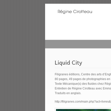
Filigranes éditions, Centre des arts d’En
80 pages, 49 pages de photographies en 
Texte Mécanique(s) des fluides chez Régi
Entretien de Régine Cirotteau avec Em
Traduits en anglais.
http://filigranes.com/main.php?act=livre