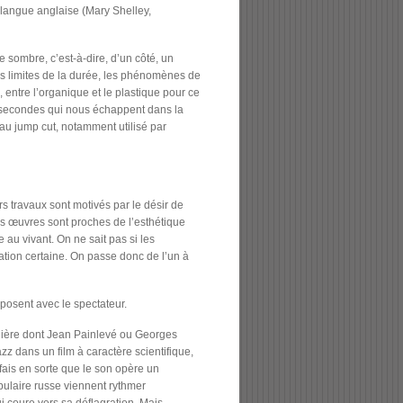
 langue anglaise (Mary Shelley,
e sombre, c’est-à-dire, d’un côté, un
 les limites de la durée, les phénomènes de
 entre l’organique et le plastique pour ce
e secondes qui nous échappent dans la
u jump cut, notamment utilisé par
rs travaux sont motivés par le désir de
es œuvres sont proches de l’esthétique
 au vivant. On ne sait pas si les
ation certaine. On passe donc de l’un à
posent avec le spectateur.
anière dont Jean Painlevé ou Georges
zz dans un film à caractère scientifique,
fais en sorte que le son opère un
pulaire russe viennent rythmer