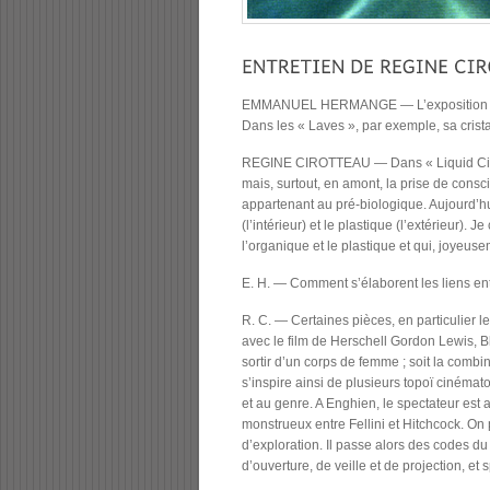
EMMANUEL HERMANGE — L’exposition que vou
Dans les « Laves », par exemple, sa crist
REGINE CIROTTEAU — Dans « Liquid City », au
mais, surtout, en amont, la prise de consc
appartenant au pré-biologique. Aujourd’hui
(l’intérieur) et le plastique (l’extérieur)
l’organique et le plastique et qui, joyeu
E. H. — Comment s’élaborent les liens entr
R. C. — Certaines pièces, en particulier
avec le film de Herschell Gordon Lewis, Bl
sortir d’un corps de femme ; soit la combin
s’inspire ainsi de plusieurs topoï cinéma
et au genre. A Enghien, le spectateur est 
monstrueux entre Fellini et Hitchcock. On 
d’exploration. Il passe alors des codes d
d’ouverture, de veille et de projection, et s