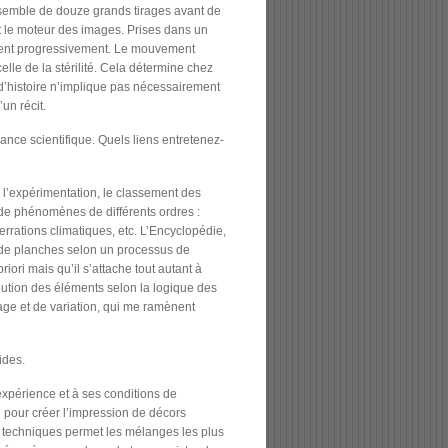
nsemble de douze grands tirages avant de
it le moteur des images. Prises dans un
llent progressivement. Le mouvement
elle de la stérilité. Cela détermine chez
d’histoire n’implique pas nécessairement
un récit.
sance scientifique. Quels liens entretenez-
r l’expérimentation, le classement des
 de phénomènes de différents ordres :
rrations climatiques, etc. L’Encyclopédie,
e de planches selon un processus de
iori mais qu’il s’attache tout autant à
ibution des éléments selon la logique des
age et de variation, qui me ramènent
ides.
expérience et à ses conditions de
e pour créer l’impression de décors
de techniques permet les mélanges les plus