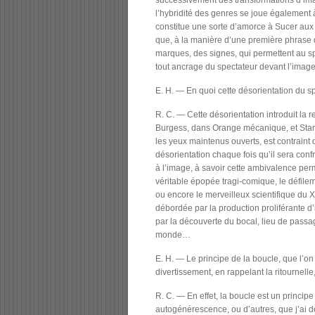
successivement des transformations d’ima
l’hybridité des genres se joue également à
constitue une sorte d’amorce à Sucer aux
que, à la manière d’une première phrase de
marques, des signes, qui permettent au spe
tout ancrage du spectateur devant l’imag
E. H. — En quoi cette désorientation du sp
R. C. — Cette désorientation introduit la 
Burgess, dans Orange mécanique, et Stanle
les yeux maintenus ouverts, est contraint 
désorientation chaque fois qu’il sera conf
à l’image, à savoir cette ambivalence perm
véritable épopée tragi-comique, le défileme
ou encore le merveilleux scientifique du X
débordée par la production proliférante d’i
par la découverte du bocal, lieu de passa
monde…
E. H. — Le principe de la boucle, que l’o
divertissement, en rappelant la ritournell
R. C. — En effet, la boucle est un princip
autogénérescence, ou d’autres, que j’ai déj