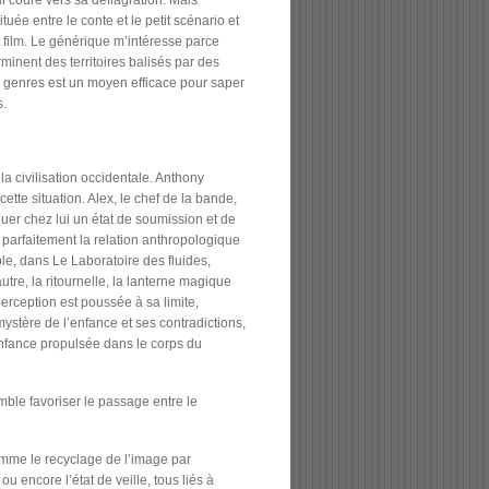
 coure vers sa déflagration. Mais
uée entre le conte et le petit scénario et
film. Le générique m’intéresse parce
minent des territoires balisés par des
es genres est un moyen efficace pour saper
s.
la civilisation occidentale. Anthony
te situation. Alex, le chef de la bande,
quer chez lui un état de soumission et de
t parfaitement la relation anthropologique
le, dans Le Laboratoire des fluides,
utre, la ritournelle, la lanterne magique
perception est poussée à sa limite,
mystère de l’enfance et ses contradictions,
’enfance propulsée dans le corps du
mble favoriser le passage entre le
comme le recyclage de l’image par
u encore l’état de veille, tous liés à