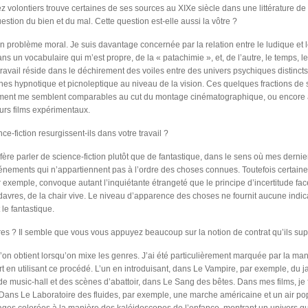
z volontiers trouve certaines de ses sources au XIXe siècle dans une littérature de
uestion du bien et du mal. Cette question est-elle aussi la vôtre ?
n problème moral. Je suis davantage concernée par la relation entre le ludique et l
ans un vocabulaire qui m’est propre, de la « patachimie », et, de l’autre, le temps,
ravail réside dans le déchirement des voiles entre des univers psychiques distincts,
nes hypnotique et picnoleptique au niveau de la vision. Ces quelques fractions d
ement me semblent comparables au cut du montage cinématographique, ou encore a
urs films expérimentaux.
e-fiction resurgissent-ils dans votre travail ?
éfère parler de science-fiction plutôt que de fantastique, dans le sens où mes dernie
événements qui n’appartiennent pas à l’ordre des choses connues. Toutefois certain
 exemple, convoque autant l’inquiétante étrangeté que le principe d’incertitude face
davres, de la chair vive. Le niveau d’apparence des choses ne fournit aucune indic
 le fantastique.
es ? Il semble que vous vous appuyez beaucoup sur la notion de contrat qu’ils sup
’on obtient lorsqu’on mixe les genres. J’ai été particulièrement marquée par la m
rt en utilisant ce procédé. L’un en introduisant, dans Le Vampire, par exemple, du ja
de music-hall et des scènes d’abattoir, dans Le Sang des bêtes. Dans mes films, je 
. Dans Le Laboratoire des fluides, par exemple, une marche américaine et un air po