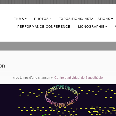
»
»
»
FILMS
PHOTOS
EXPOSITIONS/INSTALLATIONS
»
PERFORMANCE-CONFÉRENCE
MONOGRAPHIE
« Le temps d’une chanson »
Centre d’art virtuel de Synesthésie