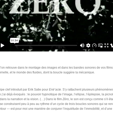
 l’on retrouve dans le montage des images et dans les bandes sonores de vos films,
ournelle, et le monde des fluides, dont la boucle suggère la mécanique.
ipe clef introduit par Erik Satie pour
Entr’acte.
S’y rattachent plusieurs phénomène
’ai déjà évoqués : le pouvoir hypnotique de l’image, l’ellipse, l’épilepsie, la picnole
ans la narration et la vision. (…) Dans le film
Zéro,
le son est conçu comme s’il ét
 se construisent peu à peu au rythme d’un cycle de trois boucles sonores qui se re
our — est pour moi une manière de conjurer l’inquiétude de l’immobilité, et d’une ce