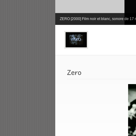
ZERO [2000] Film noir et blanc, sonore de 17