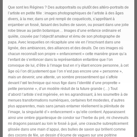
Que sont les Régines ? Des autoportraits ou plutôt des altéro-portraits de
l’artiste en petite fille : images photographiques de l’artiste à des âges
divers, à la mer, dans un pré rempli de coquelicots, s’apprêtant à
enjamber un fossé, faisant des bulles de savon, ou posant dans une jolie
robe bleue au jardin botanique… Images d’une enfance ordinaire et
quiète, couvée par l’objectif amateur et ému de son photographe de
papa. Avec lesquelles on récapitule une vie en l’inscrivant dans une
lignée, des ambiances, des alliances et des deuils. De ces images où
chacun reconnaît son propre « enfancement » cette manière grave qu’a
l’enfant de s’enfoncer dans la représentation enfantine que l’on
convoque de lui, d’être à l’image tout en n’y étant encore personne, à cet
âge où l’on dit justement que l’on n’est pas encore une « personne »,
mais un devenir, une attente, un sombre pressentiment qui s’affole
devant l’œil technique qui nous fige dans l’identité d’une proprette «
petite personne », d’un modèle réduit de la future grande (…) Tout
d’abord l’artiste s’est ingéniée, en les agrandissant, à les soumettre à de
menues transformations numériques, certaines fort modestes, d’autres
plus apparentes, mais sans jamais entamer réellement la plénitude de
l’image, la singularité d’« enfancement » qu’elle contient. Apparaissent
ainsi une ombre gigantesque de condor sur l’herbe du pré, mi chevreuils
mi dragons passant au loin le fossé à gué, une cravache subrepticement
glissée dans une main d’appui, des bulles de savon qui brillent comme
des cocons de fée, un dessin d’écume de vagues sur une poitrine