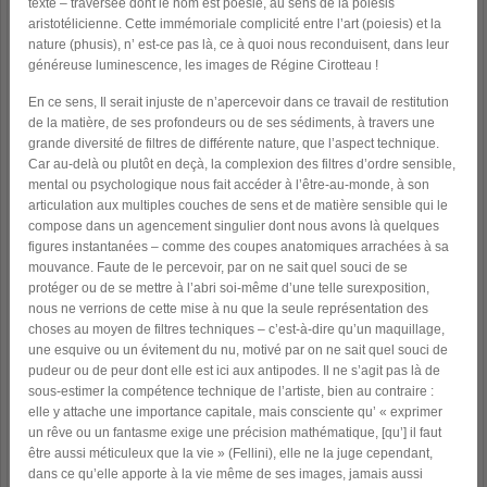
texte – traversée dont le nom est poésie, au sens de la poiesis
aristotélicienne. Cette immémoriale complicité entre l’art (poiesis) et la
nature (phusis), n’ est-ce pas là, ce à quoi nous reconduisent, dans leur
généreuse luminescence, les images de Régine Cirotteau !
En ce sens, Il serait injuste de n’apercevoir dans ce travail de restitution
de la matière, de ses profondeurs ou de ses sédiments, à travers une
grande diversité de filtres de différente nature, que l’aspect technique.
Car au-delà ou plutôt en deçà, la complexion des filtres d’ordre sensible,
mental ou psychologique nous fait accéder à l’être-au-monde, à son
articulation aux multiples couches de sens et de matière sensible qui le
compose dans un agencement singulier dont nous avons là quelques
figures instantanées – comme des coupes anatomiques arrachées à sa
mouvance. Faute de le percevoir, par on ne sait quel souci de se
protéger ou de se mettre à l’abri soi-même d’une telle surexposition,
nous ne verrions de cette mise à nu que la seule représentation des
choses au moyen de filtres techniques – c’est-à-dire qu’un maquillage,
une esquive ou un évitement du nu, motivé par on ne sait quel souci de
pudeur ou de peur dont elle est ici aux antipodes. Il ne s’agit pas là de
sous-estimer la compétence technique de l’artiste, bien au contraire :
elle y attache une importance capitale, mais consciente qu’ « exprimer
un rêve ou un fantasme exige une précision mathématique, [qu’] il faut
être aussi méticuleux que la vie » (Fellini), elle ne la juge cependant,
dans ce qu’elle apporte à la vie même de ses images, jamais aussi