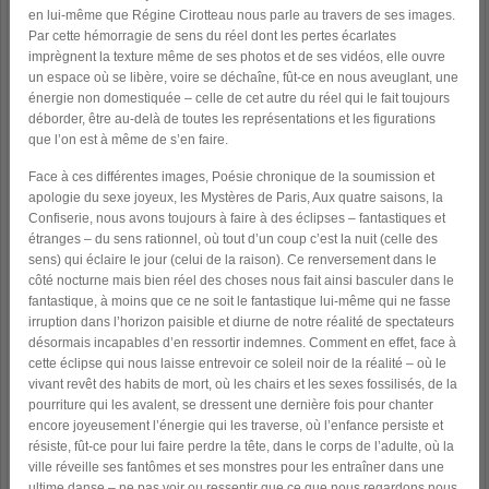
en lui-même que Régine Cirotteau nous parle au travers de ses images.
Par cette hémorragie de sens du réel dont les pertes écarlates
imprègnent la texture même de ses photos et de ses vidéos, elle ouvre
un espace où se libère, voire se déchaîne, fût-ce en nous aveuglant, une
énergie non domestiquée – celle de cet autre du réel qui le fait toujours
déborder, être au-delà de toutes les représentations et les figurations
que l’on est à même de s’en faire.
Face à ces différentes images, Poésie chronique de la soumission et
apologie du sexe joyeux, les Mystères de Paris, Aux quatre saisons, la
Confiserie, nous avons toujours à faire à des éclipses – fantastiques et
étranges – du sens rationnel, où tout d’un coup c’est la nuit (celle des
sens) qui éclaire le jour (celui de la raison). Ce renversement dans le
côté nocturne mais bien réel des choses nous fait ainsi basculer dans le
fantastique, à moins que ce ne soit le fantastique lui-même qui ne fasse
irruption dans l’horizon paisible et diurne de notre réalité de spectateurs
désormais incapables d’en ressortir indemnes. Comment en effet, face à
cette éclipse qui nous laisse entrevoir ce soleil noir de la réalité – où le
vivant revêt des habits de mort, où les chairs et les sexes fossilisés, de la
pourriture qui les avalent, se dressent une dernière fois pour chanter
encore joyeusement l’énergie qui les traverse, où l’enfance persiste et
résiste, fût-ce pour lui faire perdre la tête, dans le corps de l’adulte, où la
ville réveille ses fantômes et ses monstres pour les entraîner dans une
ultime danse – ne pas voir ou ressentir que ce que nous regardons nous