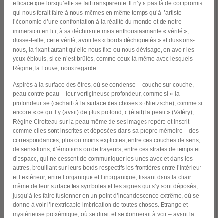
efficace que lorsqu’elle se fait transparente. Il n’y a pas là de compromis
qui nous ferait faire à nous-mêmes en même temps qu’à l’artiste
l’économie d’une confrontation à la réalité du monde et de notre
immersion en lui, à sa déchirante mais enthousiasmante « vérité »,
dusse-t-elle, cette vérité, avoir les « bords déchiquetés » et dussions-
nous, la fixant autant qu’elle nous fixe ou nous dévisage, en avoir les
yeux éblouis, si ce n’est brûlés, comme ceux-là même avec lesquels
Régine, la Louve, nous regarde.
Aspirés à la surface des êtres, où se condense – couche sur couche,
peau contre peau – leur vertigineuse profondeur, comme si « la
profondeur se (cachait) à la surface des choses » (Nietzsche), comme si
encore « ce qu’il y (avait) de plus profond, c’(était) la peau » (Valéry),
Régine Cirotteau sur la peau même de ses images repère et inscrit –
comme elles sont inscrites et déposées dans sa propre mémoire – des
correspondances, plus ou moins explicites, entre ces couches de sens,
de sensations, d’émotions ou de frayeurs, entre ces strates de temps et
d’espace, qui ne cessent de communiquer les unes avec et dans les
autres, brouillant sur leurs bords respectifs les frontières entre l’intérieur
et l’extérieur, entre l’organique et l’inorganique, tissant dans la chair
même de leur surface les symboles et les signes qui s’y sont déposés,
jusqu’à les faire fusionner en un point d’incandescence extrême, où se
donne à voir l’inextricable imbrication de toutes choses. Etrange et
mystérieuse proxémique, où se dirait et se donnerait à voir – avant la