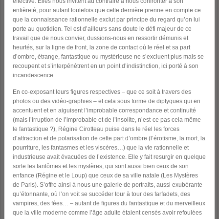
effective. Elles nous invitent au contraire à nous confronter à son
entièreté, pour autant toutefois que cette dernière prenne en compte ce
que la connaissance rationnelle exclut par principe du regard qu’on lui
porte au quotidien. Tel est d’ailleurs sans doute le défi majeur de ce
travail que de nous convier, dussions-nous en ressortir démunis et
heurtés, sur la ligne de front, la zone de contact où le réel et sa part
d’ombre, étrange, fantastique ou mystérieuse ne s’excluent plus mais se
recoupent et s’interpénètrent en un point d’indistinction, ici porté à son
incandescence.
En co-exposant leurs figures respectives – que ce soit à travers des
photos ou des vidéo-graphies – et cela sous forme de diptyques qui en
accentuent et en aiguisent l’improbable correspondance et continuité
(mais l’irruption de l’improbable et de l’insolite, n’est-ce pas cela même
le fantastique ?), Régine Cirotteau puise dans le réel les forces
d’attraction et de polarisation de cette part d’ombre (l’érotisme, la mort, la
pourriture, les fantasmes et les viscères…) que la vie rationnelle et
industrieuse avait évacuées de l’existence. Elle y fait resurgir en quelque
sorte les fantômes et les mystères, qui sont aussi bien ceux de son
enfance (Régine et le Loup) que ceux de sa ville natale (Les Mystères
de Paris). S’offre ainsi à nous une galerie de portraits, aussi exubérante
qu’étonnante, où l’on voit se succéder tour à tour des farfadets, des
vampires, des fées… – autant de figures du fantastique et du merveilleux
que la ville moderne comme l’âge adulte étaient censés avoir refoulées