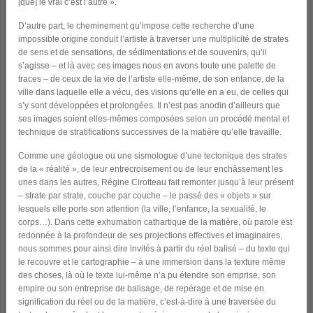
[que] le vrai c’est l’autre ».
D’autre part, le cheminement qu’impose cette recherche d’une
impossible origine conduit l’artiste à traverser une multiplicité de strates
de sens et de sensations, de sédimentations et de souvenirs, qu’il
s’agisse – et là avec ces images nous en avons toute une palette de
traces – de ceux de la vie de l’artiste elle-même, de son enfance, de la
ville dans laquelle elle a vécu, des visions qu’elle en a eu, de celles qui
s’y sont développées et prolongées. Il n’est pas anodin d’ailleurs que
ses images soient elles-mêmes composées selon un procédé mental et
technique de stratifications successives de la matière qu’elle travaille.
Comme une géologue ou une sismologue d’une tectonique des strates
de la « réalité », de leur entrecroisement ou de leur enchâssement les
unes dans les autres, Régine Cirotteau fait remonter jusqu’à leur présent
– strate par strate, couche par couche – le passé des « objets » sur
lesquels elle porte son attention (la ville, l’enfance, la sexualité, le
corps…). Dans cette exhumation cathartique de la matière, où parole est
redonnée à la profondeur de ses projections effectives et imaginaires,
nous sommes pour ainsi dire invités à partir du réel balisé – du texte qui
le recouvre et le cartographie – à une immersion dans la texture même
des choses, là où le texte lui-même n’a pu étendre son emprise, son
empire ou son entreprise de balisage, de repérage et de mise en
signification du réel ou de la matière, c’est-à-dire à une traversée du