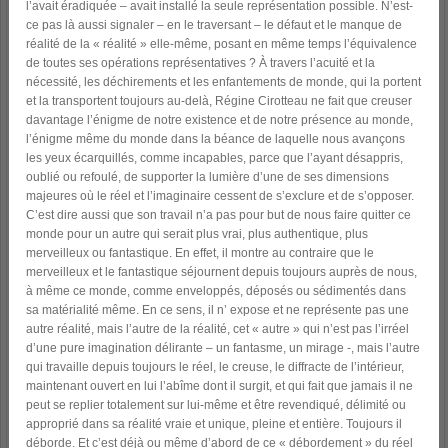
l’avait éradiquée – avait installé la seule représentation possible. N’est-
ce pas là aussi signaler – en le traversant – le défaut et le manque de
réalité de la « réalité » elle-même, posant en même temps l’équivalence
de toutes ses opérations représentatives ? À travers l’acuité et la
nécessité, les déchirements et les enfantements de monde, qui la portent
et la transportent toujours au-delà, Régine Cirotteau ne fait que creuser
davantage l’énigme de notre existence et de notre présence au monde,
l’énigme même du monde dans la béance de laquelle nous avançons
les yeux écarquillés, comme incapables, parce que l’ayant désappris,
oublié ou refoulé, de supporter la lumière d’une de ses dimensions
majeures où le réel et l’imaginaire cessent de s’exclure et de s’opposer.
C’est dire aussi que son travail n’a pas pour but de nous faire quitter ce
monde pour un autre qui serait plus vrai, plus authentique, plus
merveilleux ou fantastique. En effet, il montre au contraire que le
merveilleux et le fantastique séjournent depuis toujours auprès de nous,
à même ce monde, comme enveloppés, déposés ou sédimentés dans
sa matérialité même. En ce sens, il n’ expose et ne représente pas une
autre réalité, mais l’autre de la réalité, cet « autre » qui n’est pas l’irréel
d’une pure imagination délirante – un fantasme, un mirage -, mais l’autre
qui travaille depuis toujours le réel, le creuse, le diffracte de l’intérieur,
maintenant ouvert en lui l’abîme dont il surgit, et qui fait que jamais il ne
peut se replier totalement sur lui-même et être revendiqué, délimité ou
approprié dans sa réalité vraie et unique, pleine et entière. Toujours il
déborde. Et c’est déjà ou même d’abord de ce « débordement » du réel