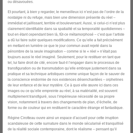
ou désavouées.
Et pourtant, à bien y regarder, le merveilleux ici n’est pas de l’ordre de la
nostalgie ni du refuge, mais bien une dimension présente du réel –
immédiat et jaillissant, terrible et bouleversant. Aussi, si celui-ci n’est plus
clairement identifiable dans sa spatialité et sa temporalité quotidiennes –
tout en étant cependant bien là, fût-ce métamorphosé – c’est que l’artiste
a dû lui faire subir quelques modifications. Ce qu’elle a fait précisément
en mettant en lumière ce que le jour commun avait rejeté dans la
pénombre de la seule imagination – comme si le « réel » n’était pas
toujours aussi le réel imaginé. Seulement, pour le restituer en tant que
tel, lui faire droit de cité, encore faut-il l’engager dans le processus de
transfiguration ou de transmutation qu’elle embraye justement dans sa
pratique et sa technique artistiques comme unique façon de le sauver de
la conscience endormie de nos existences désenchantées – orphelines
de leur enfance et de leur mystère. Ce à quoi elle œuvre ici dans ces
images ou ce qu’elle empreinte au réel, à sa matérialité, est souvent
multiplement transfiguré, sous l’impérieuse nécessité de sa propre
vision, notamment à travers des changements de plan, d’échelle, de
forme ou de couleur qui en restituent le caractère étrange et fantastique.
Régine Cirotteau ouvre ainsi un espace d’accueil pour cette irruption
scandaleuse de cette surnature dans le monde sécularisé et tranquillisé
de la réalité sociale contemporaine, dont le réalisme – pensant qu’il