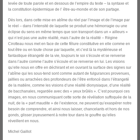
levée de toute parole et en dessous de l’empire du texte – la syntaxe et
la constitution épidermique de l’ être-au-monde et de son partage.
Dès lors, dans cette mise en abîme du réel par l’image et de l’image par
le réel – dans l’intensité de laquelle se produit une hémorragie ou une
éclipse du sens en même temps que son transport dans un « ailleurs »
qui n’est pas une autre réalité, mais l’autre de la réalité – Régine
Cirotteau nous met en face de cette fêlure constitutive en elle comme en
tout être ou en toute chose par laquelle, et c’est là la mystérieuse et
fantastique étrangeté de la vie, toujours le soi s’écoule et se renverse
dans l’autre comme l’autre s’écoule et se renverse en lui. Les visions
qu’elle nous en offre en déchirant et en ouvrant la surface des signes sur
l’abîme qui les sous-tend sont comme autant de fulgurances provenues,
jaillies ou arrachées des profondeurs de l’être enfoncé dans l’étrangeté
de la matière, comme les visions d’une réalité dionysiaque, d’une réalité
de bacchanales, regardée avec des « yeux brûlés ». C’est pourquoi ces
images, en nous communiquant cette sorte de révélation suffoquée de la
nuit, de la « part maudite » de l’existence, ne peuvent qu’exaspérer notre
besoin de comprendre, et ainsi nous laisser, chancelants et hors de nos
gonds, glisser joyeusement à notre tour dans le gouffre qu’elles
réveillent en nous.
Michel Gaillot