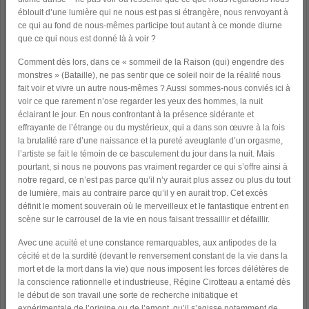
éblouit d’une lumière qui ne nous est pas si étrangère, nous renvoyant à
ce qui au fond de nous-mêmes participe tout autant à ce monde diurne
que ce qui nous est donné là à voir ?
Comment dès lors, dans ce « sommeil de la Raison (qui) engendre des
monstres » (Bataille), ne pas sentir que ce soleil noir de la réalité nous
fait voir et vivre un autre nous-mêmes ? Aussi sommes-nous conviés ici à
voir ce que rarement n’ose regarder les yeux des hommes, la nuit
éclairant le jour. En nous confrontant à la présence sidérante et
effrayante de l’étrange ou du mystérieux, qui a dans son œuvre à la fois
la brutalité rare d’une naissance et la pureté aveuglante d’un orgasme,
l’artiste se fait le témoin de ce basculement du jour dans la nuit. Mais
pourtant, si nous ne pouvons pas vraiment regarder ce qui s’offre ainsi à
notre regard, ce n’est pas parce qu’il n’y aurait plus assez ou plus du tout
de lumière, mais au contraire parce qu’il y en aurait trop. Cet excès
définit le moment souverain où le merveilleux et le fantastique entrent en
scène sur le carrousel de la vie en nous faisant tressaillir et défaillir.
Avec une acuité et une constance remarquables, aux antipodes de la
cécité et de la surdité (devant le renversement constant de la vie dans la
mort et de la mort dans la vie) que nous imposent les forces délétères de
la conscience rationnelle et industrieuse, Régine Cirotteau a entamé dès
le début de son travail une sorte de recherche initiatique et
expérimentale de l’origine ou de l’amont, qu’il s’agisse notamment de